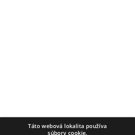
© Copyright 2026 Medlife.sk | Vytvoril
Webpress
Ochrana osobných údajov
Ochrana osobných údajov
Táto webová lokalita používa
súbory cookie.