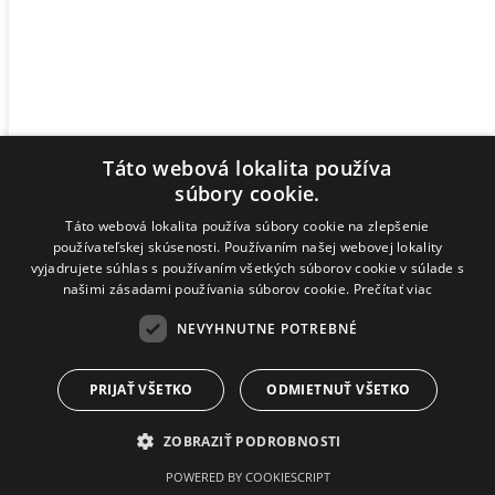
Táto webová lokalita používa
súbory cookie.
Táto webová lokalita používa súbory cookie na zlepšenie
používateľskej skúsenosti. Používaním našej webovej lokality
vyjadrujete súhlas s používaním všetkých súborov cookie v súlade s
našimi zásadami používania súborov cookie.
Prečítať viac
NEVYHNUTNE POTREBNÉ
Odborné vyhodnotenie výsledkov a
PRIJAŤ VŠETKO
ODMIETNUŤ VŠETKO
návrh ďalšieho postupu.
ZOBRAZIŤ PODROBNOSTI
POWERED BY COOKIESCRIPT